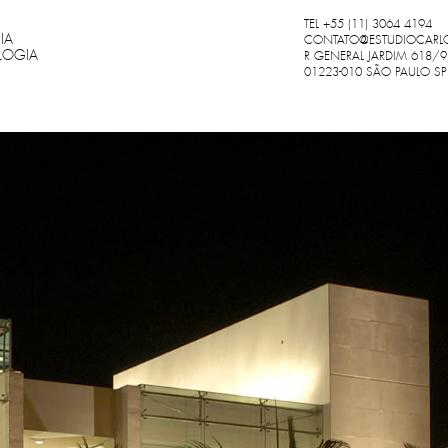
TEL +55 (11) 3064 4194
IA
CONTATO@
ESTUDIOCARL
LOGIA
R GENERAL JARDIM 618/9
01223-010 SÃO PAULO SP