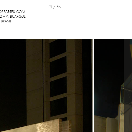
PT
/
EN
OSFORTES.COM
2 – V. BUARQUE
 BRASIL