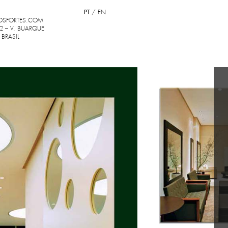
PT
/
EN
OSFORTES.COM
2 – V. BUARQUE
 BRASIL