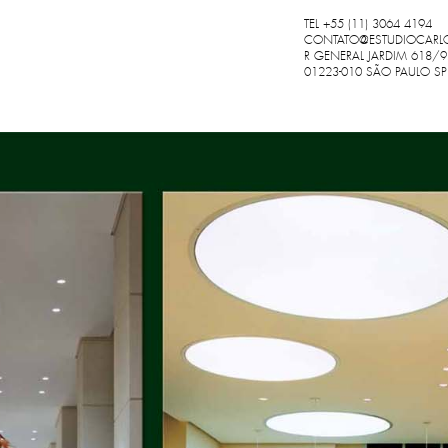
TEL +55 (11) 3064 4194
CONTATO@
ESTUDIOCARL
R GENERAL JARDIM 618/9
01223-010 SÃO PAULO SP